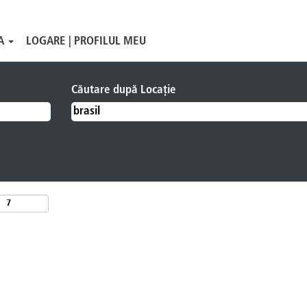
BA
LOGARE | PROFILUL MEU
rasil".
Căutare după Locație