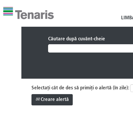
(pagina
Acasă
|
Brasil în Tenaris
curentă)
LIM
Rezultatele căutării pentru
"b
Căutare după cuvânt-cheie
Selectați cât de des să primiți o alertă (în zile):
Creare alertă