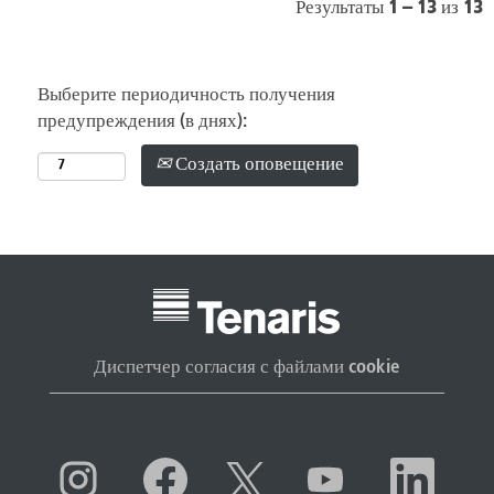
Результаты
1 – 13
из
13
Выберите периодичность получения
предупреждения (в днях):
Создать оповещение
Диспетчер согласия с файлами cookie
О
О
О
О
О
т
т
т
т
т